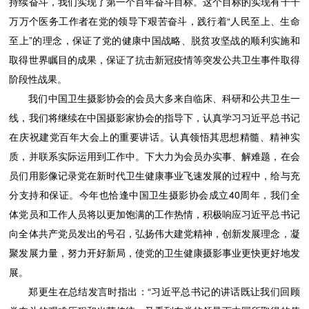
持续奋斗，我们实现了第一个百年奋斗目标。这个目标的实现有千千
万万个医务工作者在党的领导下艰苦奋斗，践行着“人民至上、生命
至上”的理念，保证了党的健康中国战略、脱贫攻坚战的顺利实施和
取得世界瞩目的成果，保证了抗击新冠疫情等突发公共卫生事件取得
阶段性战果。
我们中国卫生摄影协会的会员大多来自临床、科研和公共卫生一
线，我们将继续在中国摄影家协会的指导下，认真学习习近平总书记
在庆祝建党百年大会上的重要讲话。认真领悟其思想精髓、精神实
质，并联系实际运用到工作中。下大力为会员办实事、解难题，在会
员们用影像记录党在新时代卫生健康事业飞速发展的过程中，给与充
分支持和保证。今年也恰逢中国卫生摄影协会成立40周年，我们全
体党员和工作人员将以更加饱满的工作热情，积极响应习近平总书记
向全体共产党员发出的号召，弘扬伟大建党精神，创新发展理念，凝
聚发展力量，努力开好新局，使党的卫生健康摄影事业更快更好地发
展。
郑更生在总结发言时指出：“习近平总书记的讲话既让我们回顾