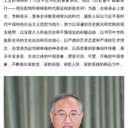
上近距离聆听了习近平总书记的重要讲话。他以《以史鉴今 砥砺前
行——用光影情怀熔铸新时代新征程的新史诗》为题，在座谈会上发
言。李舸表示，置身史诗般英雄辈出的时代，摄影人应以习近平新时
代中国特色社会主义思想为指引，努力以深邃的历史眼光和宏阔的现
实视野，以深度介入民族历史和干预现实的积极品格，以书写中华民
族新史诗的文化自信和历史雄心，以严肃的艺术态度和严谨的艺术理
念，自觉肩负起培根铸魂的神圣使命，以高质量的影像创作传播，展
示丰富多彩、生动立体的中国形象，塑造可信、可爱、可敬的中国形
象，不断推出讴歌党、讴歌祖国、讴歌人民、讴歌英雄的精品力作。