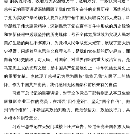
会”的实况转播。收看后大家感慨万千，激动万分。一致认为习近平
总书记的重要讲话深情回顾了我们党百年奋斗的光辉历程，系统总结
了党为实现中华民族伟大复兴团结带领中国人民取得的伟大成就，科
学凝练了伟大建党精神，深刻揭示了党在百年奋斗中形成的历史经验
和在新征程中必须坚持的历史规律，号召全体党员继续为实现人民对
美好生活的向往不懈努力、为党和人民争取更大光荣，展现了宏大历
史视野，闪耀着马克思主义真理光芒，是我们党在新的历史起点，面
向新的历史阶段，对人民、对国家、对世界作出的重大政治宣言。是
马克思主义的光辉文献，是中国共产党发展史上、中华民族发展史上
的重要文献。也体现了总书记为党为民族“我将无我”人民至上的情
怀。作为中国共产党员，我们感到无比自豪和前所未有的自信！
习近平总书记的重要讲话，对于全体党员干部特别是从事卫生健
康摄影专业工作的党员，在增强“四个意识”、坚定“四个自信”、做
到“两个维护”，不断提高政治判断力、政治领悟力、政治执行力，具
有根本的指导意义。
习近平总书记在天安门城楼上庄严宣告，经过全党全国各族人民