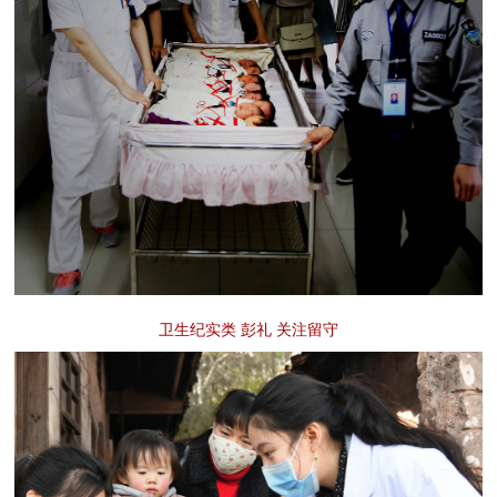
卫生纪实类 彭礼 关注留守