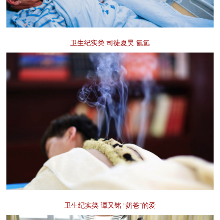
卫生纪实类 司徒夏昊 氤氲
卫生纪实类 谭又铭 “奶爸”的爱