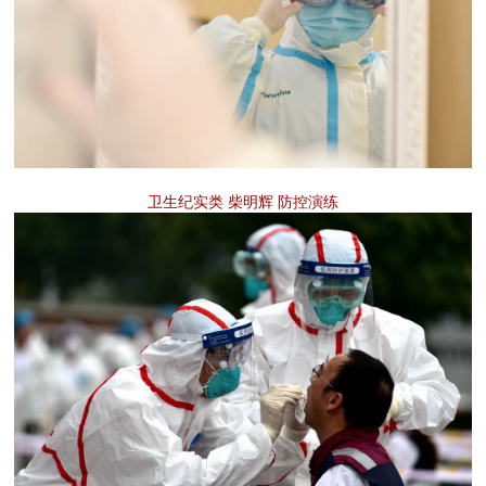
卫生纪实类 柴明辉 防控演练