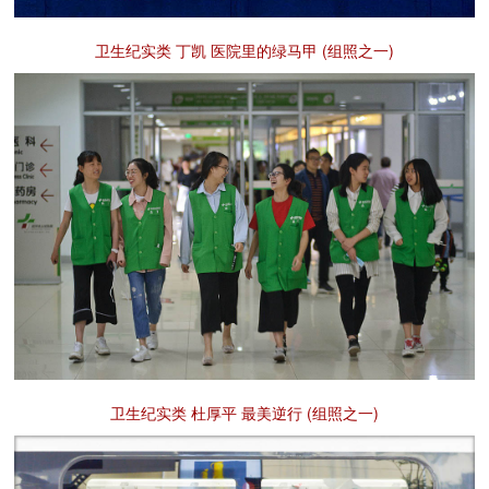
卫生纪实类 丁凯 医院里的绿马甲 (组照之一)
卫生纪实类 杜厚平 最美逆行 (组照之一)