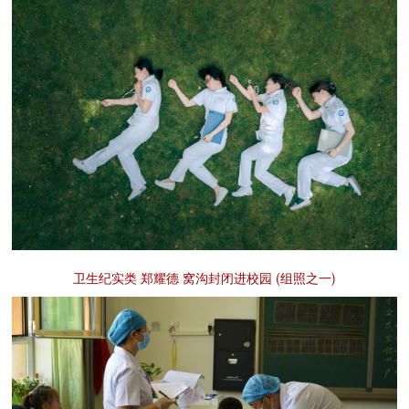
卫生纪实类 郑耀德 窝沟封闭进校园 (组照之一)