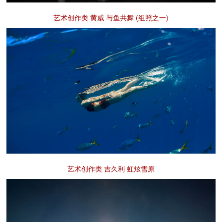
艺术创作类 黄威 与鱼共舞 (组照之一)
艺术创作类 吉久利 虹炫雪原