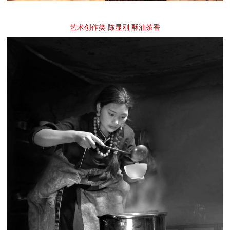
艺术创作类 陈显刚 酥油茶香