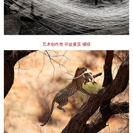
艺术创作类 司徒夏昊 捕猎