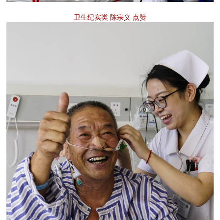
卫生纪实类 陈宗义 点赞