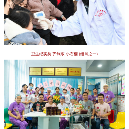
卫生纪实类 齐剑东 小石榴 (组照之一)