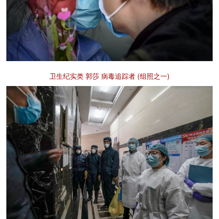
卫生纪实类 郭莎 病毒追踪者 (组照之一)