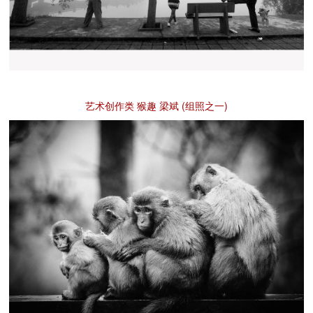
艺术创作类 猴趣 梁斌 (组照之一)