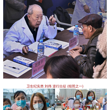
卫生纪实类 刘伟 逆行出征 (组照之一)