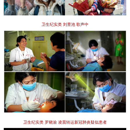
卫生纪实类 刘昱池 歌声中
卫生纪实类 罗晓渝 凌晨转运新冠肺炎疑似患者