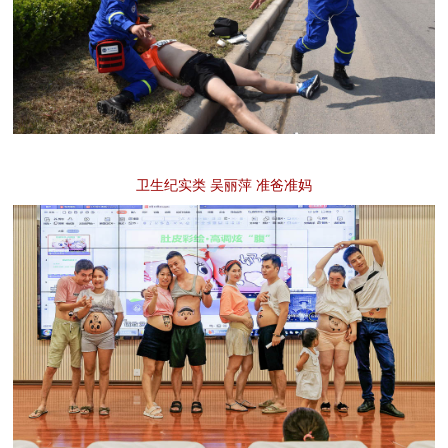
卫生纪实类 吴丽萍 准爸准妈