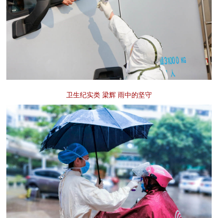
卫生纪实类 梁辉 雨中的坚守