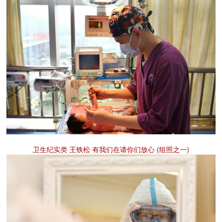
卫生纪实类 王铁松 有我们在请你们放心 (组照之一)