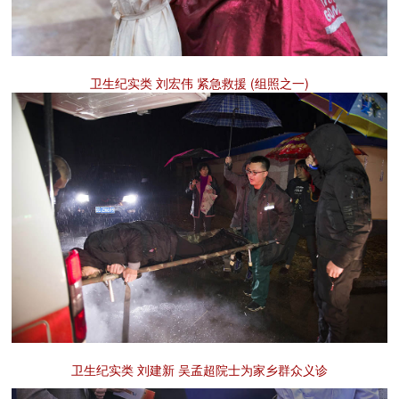
卫生纪实类 刘宏伟 紧急救援 (组照之一)
卫生纪实类 刘建新 吴孟超院士为家乡群众义诊