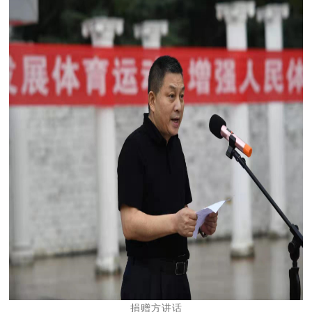
捐赠方讲话